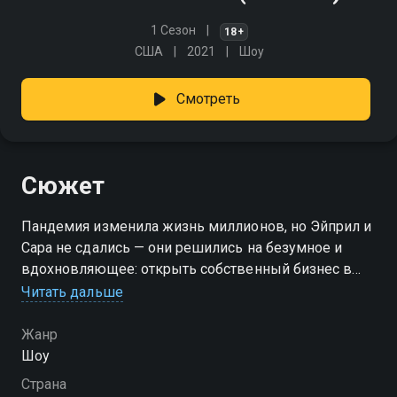
1 Сезон
18+
США
2021
Шоу
Смотреть
Сюжет
Пандемия изменила жизнь миллионов, но Эйприл и
Сара не сдались — они решились на безумное и
вдохновляющее: открыть собственный бизнес в
разгар кризиса. Их мечта — вдохнуть новую жизнь в
Читать дальше
старенький, почти забытый мотель. Невзирая на
трудности, подруги полны энтузиазма. Ремонт,
Жанр
дизайн, закупки, первые брони — они делают всё
Шоу
своими силами, веря, что уют, душа и упорство
Страна
способны привлечь гостей даже в самые