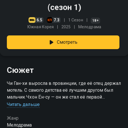
(сезон 1)
6.5
7.3
1 Сезон
18+
Южная Корея
2025
Мелодрама
Смотреть
Сюжет
Чи Ган-хи выросла в провинции, где её отец держал
мотель. С самого детства её лучшим другом был
мальчик Чхон Ён-су — он же стал её первой
любовью. В 20 лет она уехала в Сеул, где сделала
Читать дальше
карьеру в сфере дизайна интерьеров. Ён-су же
работает деревенским ветеринаром. Внезапно Ган-
Жанр
хи решает вернуться в родное захолустье.
Мелодрама