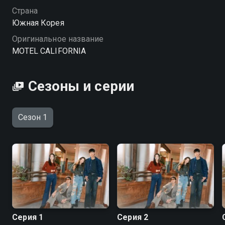
Страна
Посмотреть онлайн 1 сезон сериала МОТЕЛЬ
Южная Корея
"КАЛИФОРНИЯ" вы можете совершенно бесплатно
Оригинальное название
в хорошем HD качестве на Смотрёшке
MOTEL CALIFORNIA
Сезоны и серии
Сезон 1
Серия 1
Серия 2