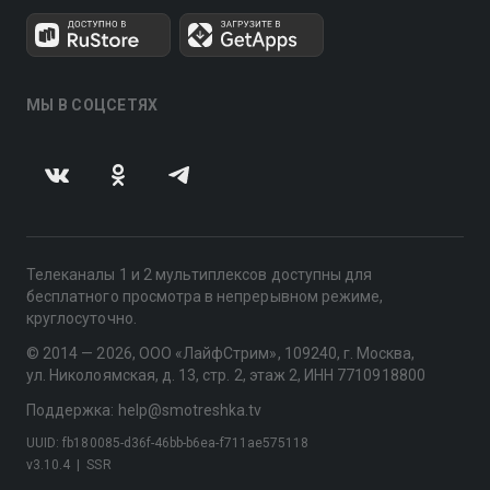
МЫ В СОЦСЕТЯХ
Телеканалы 1 и 2 мультиплексов доступны для
бесплатного просмотра в непрерывном режиме,
круглосуточно.
© 2014 — 2026, ООО «ЛайфСтрим», 109240, г. Москва,
ул. Николоямская, д. 13, стр. 2, этаж 2, ИНН 7710918800
Поддержка: help@smotreshka.tv
UUID: fb180085-d36f-46bb-b6ea-f711ae575118
v3.10.4
|
SSR