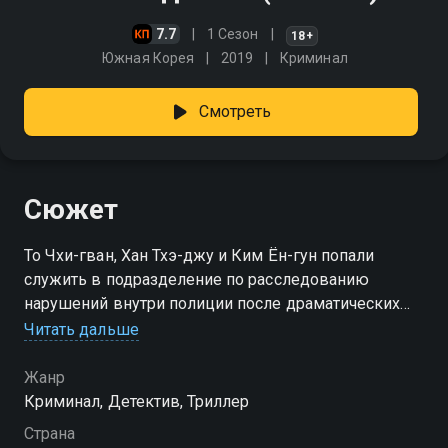
7.7
1 Сезон
18+
Южная Корея
2019
Криминал
Смотреть
Сюжет
То Чхи-гван, Хан Тхэ-джу и Ким Ён-гун попали
служить в подразделение по расследованию
нарушений внутри полиции после драматических
событий, перевернувших судьбу каждого из них.
Читать дальше
Теперь эта троица намерена во что бы то ни стало
выяснить правду о том, что именно случилось тогда,
Жанр
и найти ответы на мучающие вопросы. Смотри
Криминал, Детектив, Триллер
"Наблюдатель" онлайн в хорошем качестве.
Страна