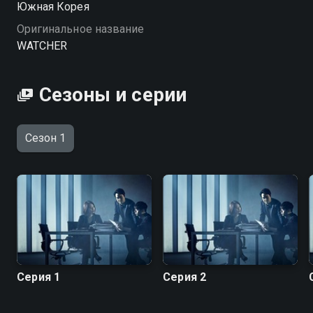
Южная Корея
Посмотреть онлайн 1 сезон сериала Наблюдатель
Оригинальное название
вы можете совершенно бесплатно в хорошем HD
WATCHER
качестве на Смотрёшке
Сезоны и серии
Сезон 1
Серия 1
Серия 2