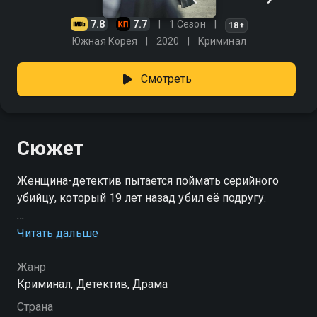
7.8
7.7
1 Сезон
18+
Южная Корея
2020
Криминал
Смотреть
Сюжет
Женщина-детектив пытается поймать серийного
убийцу, который 19 лет назад убил её подругу.
Посмотреть онлайн 1 сезон сериала Никто не знает
Читать дальше
вы можете совершенно бесплатно в хорошем HD
качестве на Смотрёшке
Жанр
Криминал, Детектив, Драма
Страна