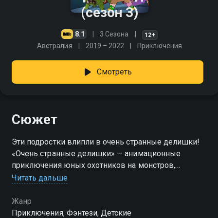
(сезон 3)
8.1
3 Сезона
12+
Австралия
2019 – 2022
Приключения
Смотреть
Сюжет
Эти подростки влипли в очень странные делишки!
«Очень странные делишки» — анимационные
приключения юных охотников на монстров,
которые завоевали сердца зрителей в 2019 году.
Читать дальше
Чарли и Пирс напросились в ученики к пожилому
охотнику на монстров Хелсингу. Вместе с
Жанр
жизнерадостной девочкой-призраком Кью они
Приключения, Фэнтези, Детские