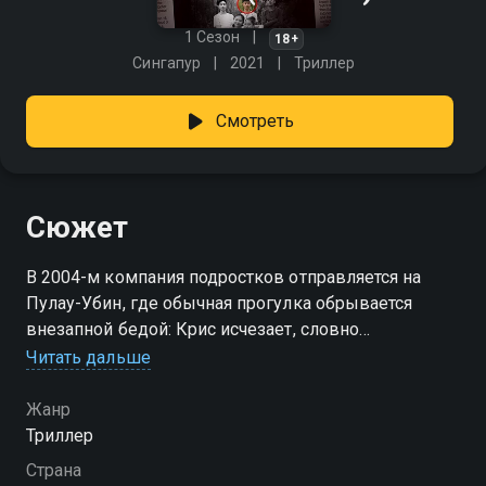
1 Сезон
18+
Сингапур
2021
Триллер
Смотреть
Сюжет
В 2004-м компания подростков отправляется на
Пулау-Убин, где обычная прогулка обрывается
внезапной бедой: Крис исчезает, словно
растворившись в воздухе. Проходит пятнадцать лет
Читать дальше
— и однажды Крис возвращается, ничего не помня о
случившемся. Вскоре выясняется, что за этим
Жанр
исчезновением скрыто куда больше, чем казалось.
Триллер
Друзья оказываются перед выбором: открыть миру
Страна
то, что давно должны были забыть, или навсегда