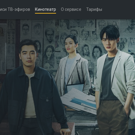
иси ТВ-эфиров
Кинотеатр
О сервисе
Тарифы