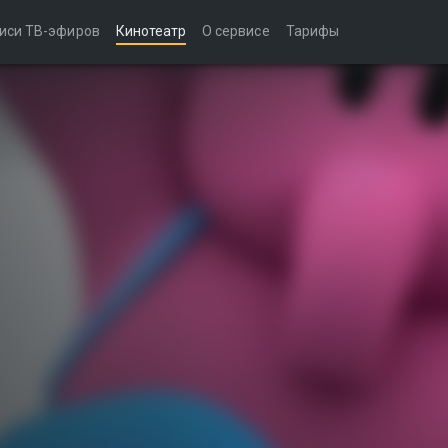
иси ТВ-эфиров
Кинотеатр
О сервисе
Тарифы