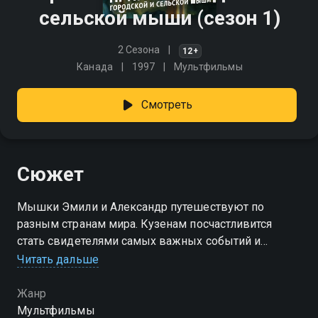
сельской мыши (сезон 1)
2 Сезона
12+
Канада
1997
Мультфильмы
Смотреть
Сюжет
Мышки Эмили и Александр путешествуют по
разным странам мира. Кузенам посчастливится
стать свидетелями самых важных событий и
явлений на рубеже веков.
Читать дальше
Посмотреть онлайн 1 сезон сериала Приключения
Жанр
городской и сельской мыши вы можете
Мультфильмы