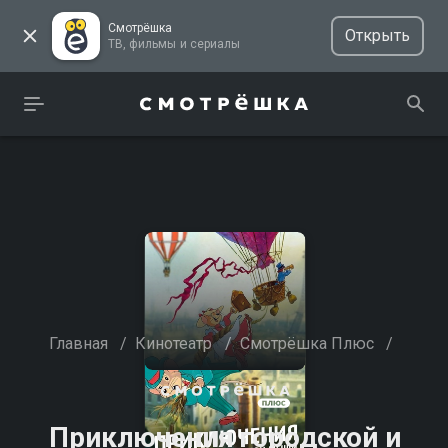
Смотрёшка
Открыть
ТВ, фильмы и сериалы
Главная
/
Кинотеатр
/
Смотрёшка Плюс
/
Приключения городской и