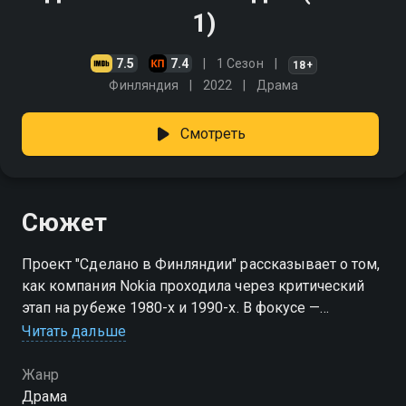
1)
7.5
7.4
1 Сезон
18+
Финляндия
2022
Драма
Смотреть
Сюжет
Проект "Сделано в Финляндии" рассказывает о том,
как компания Nokia проходила через критический
этап на рубеже 1980-х и 1990-х. В фокусе —
технические специалисты, юристы и руководители,
Читать дальше
стремящиеся разработать компактнейший сотовый
аппарат на планете, спасти бизнес от краха и
Жанр
обогнать таких монстров рынка, как Motorola. Через
Драма