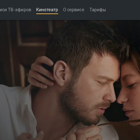
иси ТВ-эфиров
Кинотеатр
О сервисе
Тарифы