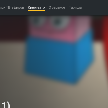
иси ТВ-эфиров
Кинотеатр
О сервисе
Тарифы
 1)