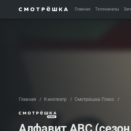
Главная
Телеканалы
Зап
Главная
/
Кинотеатр
/
Смотрёшка Плюс
/
Алфавит АВС (сезон