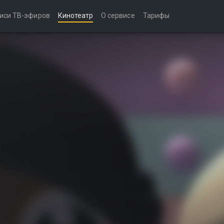
иси ТВ-эфиров
Кинотеатр
О сервисе
Тарифы