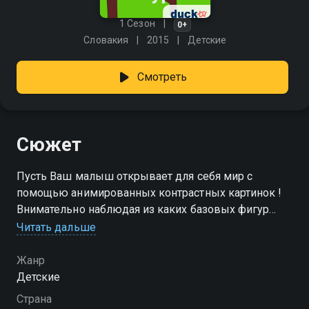
1 Сезон
0+
Словакия
2015
Детские
Смотреть
Сюжет
Пусть Ваш малыш открывает для себя мир с
помощью анимированных контрастных картинок !
Внимательно наблюдая из каких базовых фигур
состоят изображения многих предметов и
Читать дальше
животных , он скоро сам захочет и попробует их
нарисовать .
Жанр
Детские
Страна