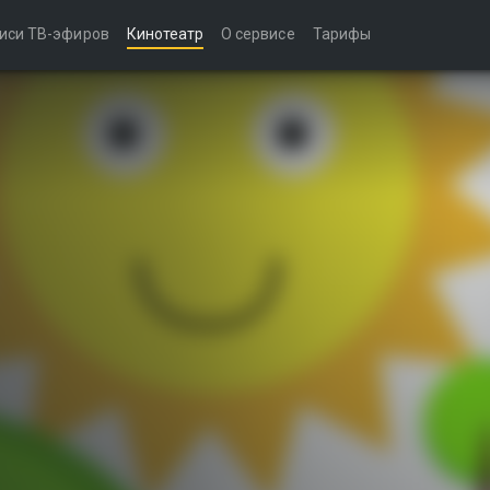
иси ТВ-эфиров
Кинотеатр
О сервисе
Тарифы