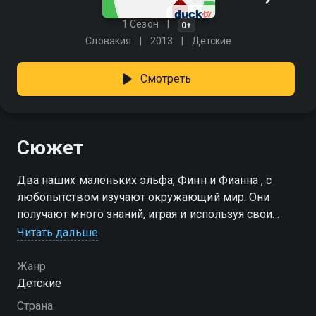
1 Сезон
0+
Словакия
2013
Детские
Смотреть
Сюжет
Два наших маленьких эльфа, Финн и Фианна , с
любопытством изучают окружающий мир. Они
получают много знаний, играя и используя свои
чувства. Пусть Ваш малыш вместе с ними
Читать дальше
посмотрит, попробует, почувствует и откроет для
себя некоторые базовые вещи и их аналоги.
Жанр
Детские
Посмотреть онлайн 1 сезон сериала Финн и Фианна
Страна
вы можете совершенно бесплатно в хорошем HD