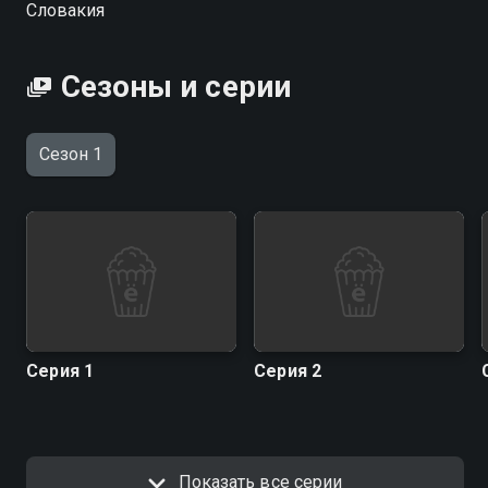
Словакия
Посмотреть онлайн 1 сезон сериала Кубик вы
можете совершенно бесплатно в хорошем HD
качестве на Смотрёшке
Сезоны и серии
Сезон 1
Серия 1
Серия 2
Показать все серии