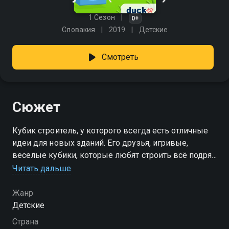
1 Сезон
0+
Словакия
2019
Детские
Смотреть
Сюжет
Кубик строитель, у которого всегда есть отличные
идеи для новых зданий. Его друзья, игривые,
веселые кубики, которые любят строить всё подряд
, также довольно изобретательны. Иногда им нужна
Читать дальше
помощь, и бдительный Кубик всегда рядом. Он
следит за порядком и выстраивает кубики. Вместе
Жанр
они могут решать разные задачи , а также обучают
Детские
игре в кубики Вашего малыша.
Страна