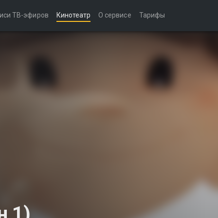
иси ТВ-эфиров
Кинотеатр
О сервисе
Тарифы
н 1)