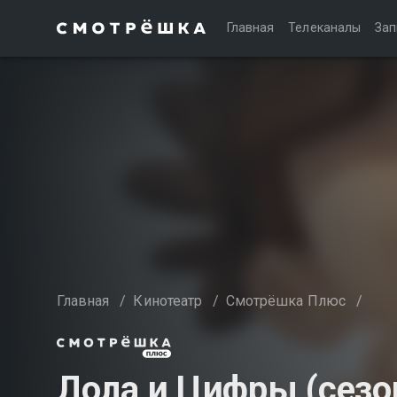
Главная
Телеканалы
Зап
Главная
/
Кинотеатр
/
Смотрёшка Плюс
/
Лола и Цифры (сезо