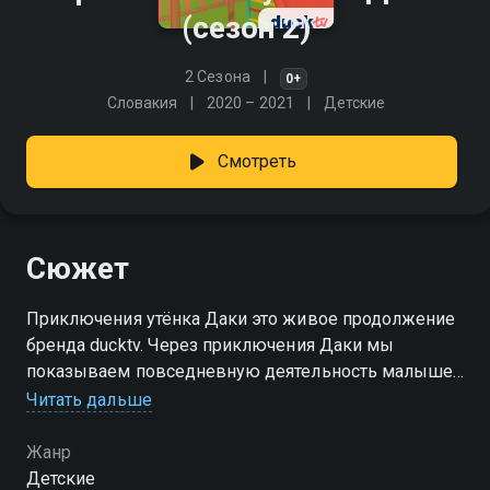
(сезон 2)
2 Сезона
0+
Словакия
2020 – 2021
Детские
Смотреть
Сюжет
Приключения утёнка Даки это живое продолжение
бренда ducktv. Через приключения Даки мы
показываем повседневную деятельность малышей
в милой и весёлой форме, развивая при этом
Читать дальше
мышление и практические навыки наших
маленьких зрителей
Жанр
Детские