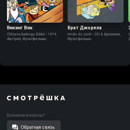
7.1
9.0
Викинг Вик
Брат Джорела
Chîsana baikingu Bikke • 1974,
Irmão do Jorel • 2014, Бразилия,
C
Австрия, Мультфильмы
Мультфильмы
Возникли вопросы?
Обратная связь