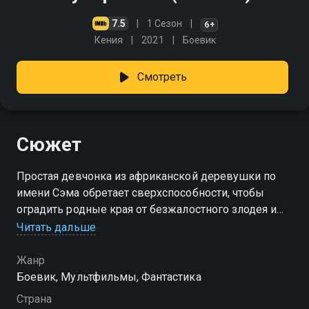
7.5
1 Сезон
6+
Кения
2021
Боевик
Смотреть
Сюжет
Простая девчонка из африканской деревушки по
имени Сэма обретает сверхспособности, чтобы
оградить родные края от безжалостного злодея и
его механической армии. Смотри "Супер Сэма"
Читать дальше
онлайн в хорошем качестве.
Жанр
Посмотреть онлайн 1 сезон сериала Супер Сэма вы
Боевик, Мультфильмы, Фантастика
можете совершенно бесплатно в хорошем HD
Страна
качестве на Смотрёшке