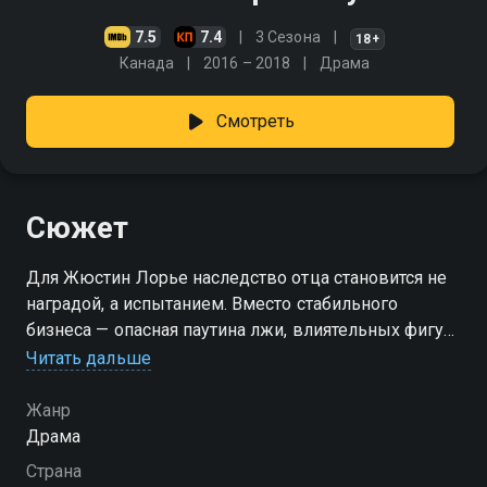
7.5
7.4
3 Сезона
18+
Канада
2016 – 2018
Драма
Смотреть
Сюжет
Для Жюстин Лорье наследство отца становится не
наградой, а испытанием. Вместо стабильного
бизнеса — опасная паутина лжи, влиятельных фигур
и тщательно скрытых преступлений. За маской
Читать дальше
успеха — коррумпированная система, где
«национальная безопасность» — удобная ширма для
Жанр
откатов, угроз и манипуляций. Оказавшись в
Драма
эпицентре жестокой игры, Жюстин сталкивается с
Страна
шантажом, политическим давлением и попытками