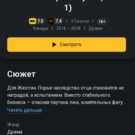
1)
7.5
7.4
3 Сезона
18+
Канада
2016 – 2018
Драма
Смотреть
Сюжет
Для Жюстин Лорье наследство отца становится не
наградой, а испытанием. Вместо стабильного
бизнеса — опасная паутина лжи, влиятельных фигур
и тщательно скрытых преступлений. За маской
Читать дальше
успеха — коррумпированная система, где
«национальная безопасность» — удобная ширма для
Жанр
откатов, угроз и манипуляций. Оказавшись в
Драма