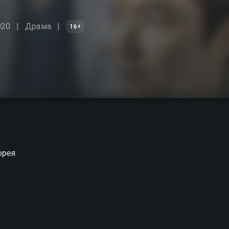
020
Драма
16+
орея