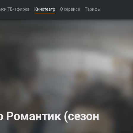
иси ТВ-эфиров
Кинотеатр
О сервисе
Тарифы
р Романтик (сезон