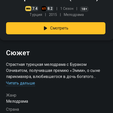
7.4
8.2
1 Сезон
18+
Турция
2015
Мелодрама
Смотреть
Сюжет
Страстная турецкая мелодрама с Бураком
Озчивитом, получившая премию «Эмми», о сыне
парикмахера, влюбившегося в дочь богатого
бизнесмена. Кемаль — трудолюбивый парень,
Читать дальше
который учится в горном университете и собирается
стать шахтером. Он старается изо всех сил, чтобы
Жанр
обеспечить своей семье хорошую жизнь. Нихан —
Мелодрама
дочь состоятельных родителей, с детства
Страна
привыкшая к роскоши. Страсть к рисованию