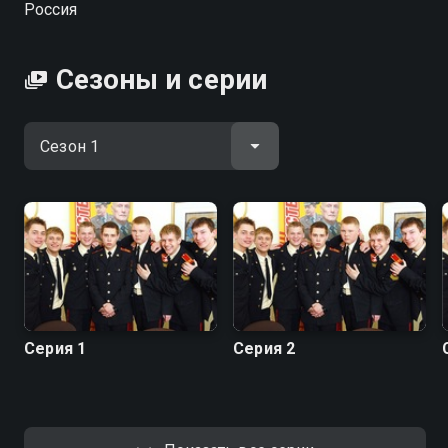
Россия
пошел в кадеты «по наследству». Андрей —
воспитанник детдома, самостоятельно выбравший
этот путь. Несмотря на статус, ребят объединяют
Сезоны и серии
классические подростковые проблемы: поиск
друзей, вопросы о будущем, первая любовь...
Суворовским кадетам придется многое пережить,
но эти испытания закалят их и сделают настоящими
мужчинами. Какая судьба ждет каждого из друзей-
кадетов? Александр Головин, Борис Корчевников,
Иван Добронравов и Аристарх Венес в культовом
проекте нулевых «Кадетство».
Серия 1
Серия 2