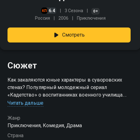
6.4
3 Сезона
0+
Россия
2006
Приключения
Смотреть
Сюжет
Как закаляются юные характеры в суворовских
стенах? Популярный молодежный сериал
«Кадетство» о воспитанниках военного училища.
Начинается новый учебный год —
Читать дальше
четырнадцатилетние подростки поступают на
первый курс в училище имени Суворова. У
Жанр
новичков очень разные судьбы: Максима, сына
Приключения, Комедия, Драма
мэра города, отправили в кадетский корпус за
Страна
плохое поведение. Илья из семьи военных, он