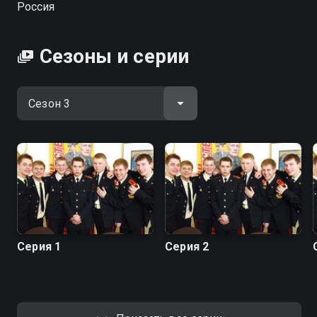
Россия
пошел в кадеты «по наследству». Андрей —
воспитанник детдома, самостоятельно выбравший
этот путь. Несмотря на статус, ребят объединяют
Сезоны и серии
классические подростковые проблемы: поиск
друзей, вопросы о будущем, первая любовь...
Суворовским кадетам придется многое пережить,
но эти испытания закалят их и сделают настоящими
мужчинами. Какая судьба ждет каждого из друзей-
кадетов? Александр Головин, Борис Корчевников,
Иван Добронравов и Аристарх Венес в культовом
проекте нулевых «Кадетство».
Посмотреть онлайн 3 сезон сериала Кадетство вы
можете совершенно бесплатно в хорошем HD
Серия 1
Серия 2
качестве на Смотрёшке