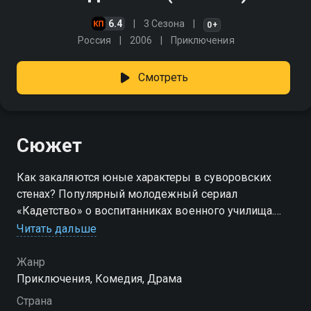
6.4
3 Сезона
0+
Россия
2006
Приключения
Смотреть
Сюжет
Как закаляются юные характеры в суворовских
стенах? Популярный молодежный сериал
«Кадетство» о воспитанниках военного училища.
Начинается новый учебный год —
Читать дальше
четырнадцатилетние подростки поступают на
первый курс в училище имени Суворова. У
Жанр
новичков очень разные судьбы: Максима, сына
Приключения, Комедия, Драма
мэра города, отправили в кадетский корпус за
Страна
плохое поведение. Илья из семьи военных, он