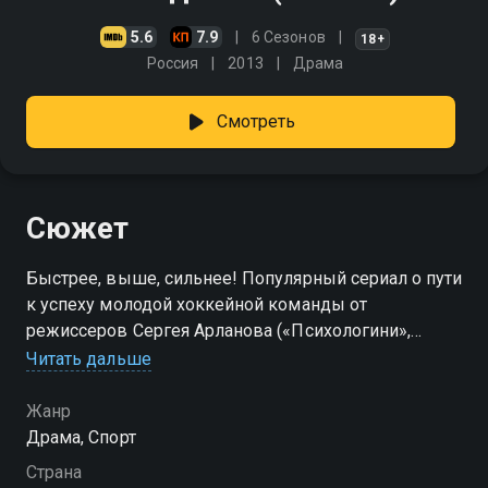
5.6
7.9
6 Сезонов
18+
Россия
2013
Драма
Смотреть
Сюжет
Быстрее, выше, сильнее! Популярный сериал о пути
к успеху молодой хоккейной команды от
режиссеров Сергея Арланова («Психологини»,
«Родком») и Андрея Головкова. В провинциальном
Читать дальше
городе парни, еще не успевшие повзрослеть,
играют в любительский хоккей, но стремятся к
Жанр
большему. Увы, пока у «Медведей» получается не
Драма, Спорт
очень: из-за несыгранности и регулярных
Страна
конфликтов о молодежной лиге приходится только