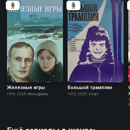
6.8
7.0
Железные игры
Большой трамплин
1979, СССР, Мелодрама
1973, СССР, Спорт
T