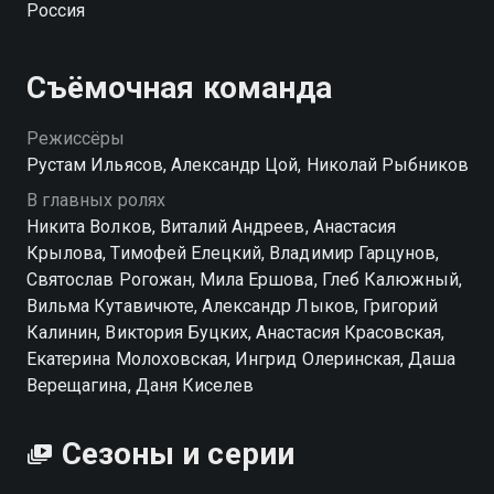
Россия
себя воспитание нескольких ребят с непростым
прошлым в центре для трудных подростков.
Ковалев вынужден согласиться, ведь ему больше
Съёмочная команда
некуда идти. Однако он не осознает, что теперь ему
придется разбираться в подростковых
Режиссёры
переживаниях, терпеть выходки подопечных и
Рустам Ильясов, Александр Цой, Николай Рыбников
учить их жизни. А на носу у центра районная
В главных ролях
олимпиада... Справится ли бывший дебошир с
Никита Волков, Виталий Андреев, Анастасия
доверенной ему «школотой»?
Крылова, Тимофей Елецкий, Владимир Гарцунов,
Святослав Рогожан, Мила Ершова, Глеб Калюжный,
Посмотреть онлайн 3 сезон сериала Трудные
Вильма Кутавичюте, Александр Лыков, Григорий
подростки вы можете совершенно бесплатно в
Калинин, Виктория Буцких, Анастасия Красовская,
хорошем HD качестве на Смотрёшке
Екатерина Молоховская, Ингрид Олеринская, Даша
Верещагина, Даня Киселев
Сезоны и серии