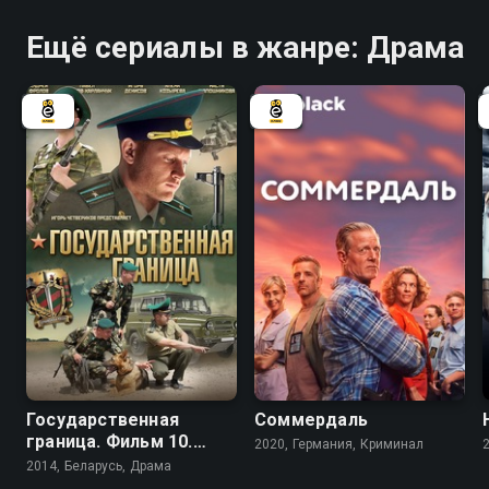
Ещё сериалы в жанре: Драма
6.4
7.4
6.3
Государственная
Соммердаль
граница. Фильм 10.
2020, Германия, Криминал
Афганский капкан
2014, Беларусь, Драма