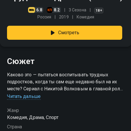
6.8
8.2
3 Сезона
18+
Россия
2019
Комедия
Смотреть
Сюжет
Каково это — пытаться воспитывать трудных
подростков, когда ты сам еще недавно был на их
месте? Сериал с Никитой Волковым в главной роли.
Антон Ковалев был капитаном сборной России, пока
Читать дальше
один проступок не поставил крест на его
футбольной карьере. После пьяного нападения на
Жанр
человека и двух лет в тюрьме бывший футболист
Комедия, Драма, Спорт
не может найти работу. На помощь приходит его
Страна
бывший наставник. Он приглашает Антона взять на