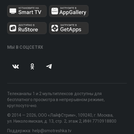
МЫ В СОЦСЕТЯХ
Телеканалы 1 и 2 мультиплексов доступны для
бесплатного просмотра в непрерывном режиме,
круглосуточно.
© 2014 — 2026, ООО «ЛайфСтрим», 109240, г. Москва,
ул. Николоямская, д. 13, стр. 2, этаж 2, ИНН 7710918800
Поддержка: help@smotreshka.tv