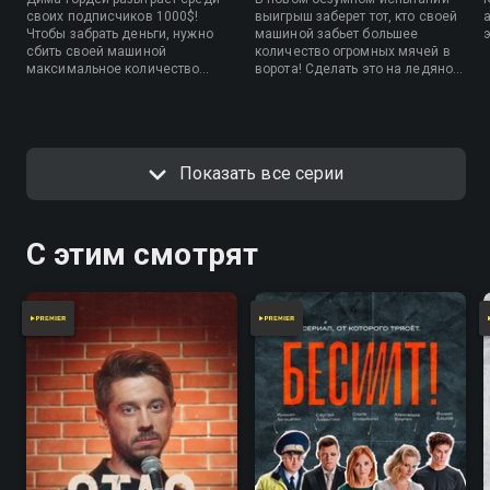
своих подписчиков 1000$!
выигрыш заберет тот, кто своей
Чтобы забрать деньги, нужно
машиной забьет большее
э
сбить своей машиной
количество огромных мячей в
максимальное количество
ворота! Сделать это на ледяной
кегель-бочек. На это участникам
трассе не так просто, как
дается две попытки.
кажется!
Показать все серии
С этим смотрят