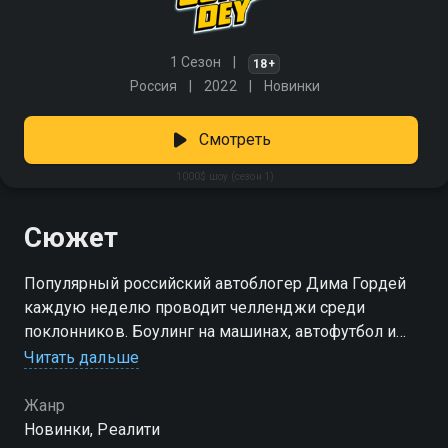
1 Сезон
18+
Россия
2022
Новинки
Смотреть
1000$ шоу (сезон 1)
Сюжет
Популярный российский автоблогер Дима Гордей
каждую неделю проводит челленджи среди
поклонников. Боулинг на машинах, автофутбол и
пейнтбол на тачках – эти и другие испытания Дима
Читать дальше
подготовил для своих подписчиков. Победитель
гарантированно получит 1000$!
Жанр
Новинки, Реалити