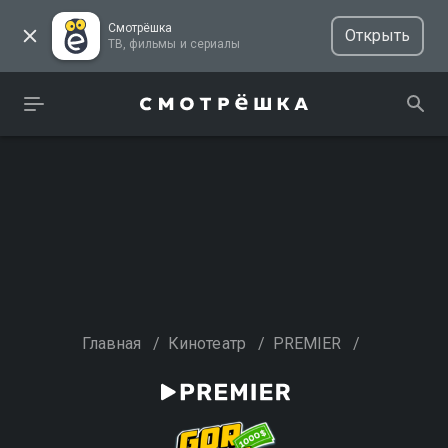
Смотрёшка
Открыть
ТВ, фильмы и сериалы
Главная
/
Кинотеатр
/
PREMIER
/