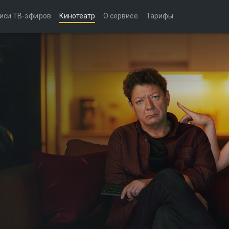
иси ТВ-эфиров
Кинотеатр
О сервисе
Тарифы