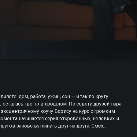
лоте: дом, работа, ужин, сон — и так по кругу.
 осталась где-то в прошлом. По совету друзей пара
 эксцентричному коучу Борису на курс с громким
омента начинается серия откровенных, неловких и
ругов заново взглянуть друг на друга. Смех,
астью странного, но полезного пути. Вскоре Андрей и