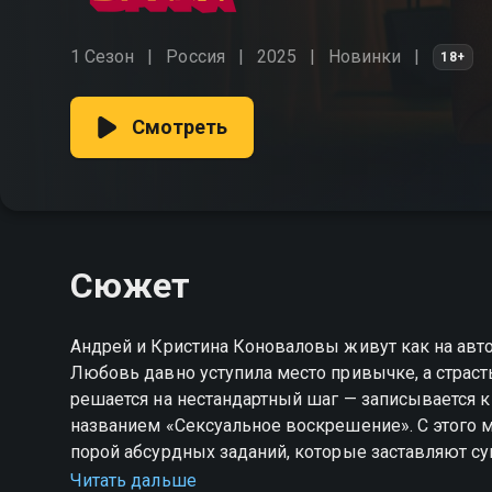
1 Сезон
Россия
2025
Новинки
18+
Смотреть
Сюжет
Андрей и Кристина Коноваловы живут как на автопи
Любовь давно уступила место привычке, а страсть
решается на нестандартный шаг — записывается к
названием «Сексуальное воскрешение». С этого м
порой абсурдных заданий, которые заставляют суп
растерянность, дискомфорт — всё это становится ч
Читать дальше