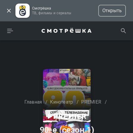
Смотрёшка
Открыть
ТВ, фильмы и сериалы
Главная
/
Кинотеатр
/
PREMIER
/
90-е (сезон 1)