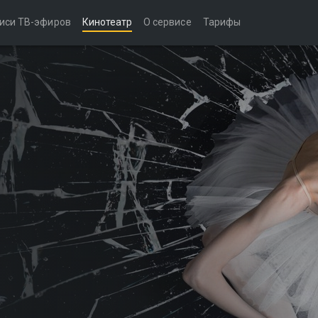
иси ТВ-эфиров
Кинотеатр
О сервисе
Тарифы