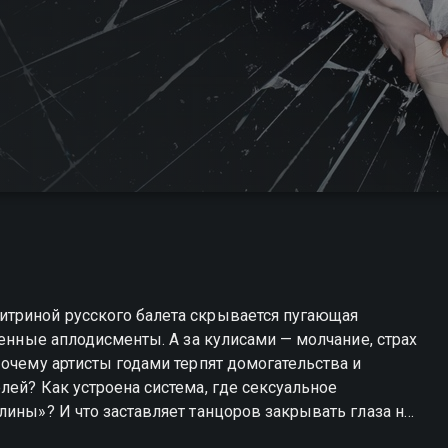
триной русского балета скрывается пугающая
женные аплодисменты. А за кулисами — молчание, страх
Почему артисты годами терпят домогательства и
лей? Как устроена система, где сексуальное
лины»? И что заставляет танцоров закрывать глаза на
 поднимает тему, о которой балет привык молчать.