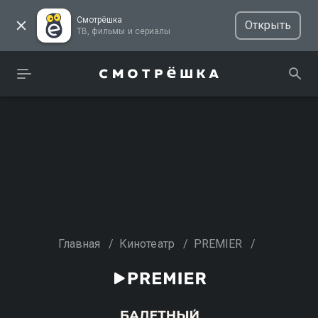
Смотрёшка
Открыть
ТВ, фильмы и сериалы
Главная
/
Кинотеатр
/
PREMIER
/