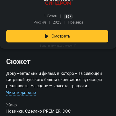
1 Сезон
16+
Россия
2023
Новинки
Смотреть
Балетный синдром (сезон 1)
Сюжет
Документальный фильм, в котором за сияющей
витриной русского балета скрывается пугающая
реальность. На сцене — красота, грация и
восторженные аплодисменты. А за кулисами —
Читать дальше
молчание, страх и негласные правила, нарушать
которые опасно. Почему артисты годами терпят
Жанр
домогательства и унижения от педагогов и
Новинки, Сделано PREMIER: DOC