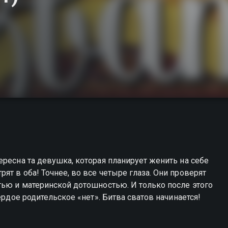
ересна та девушка, которая планирует женить на себе
т в оба! Точнее, во все четыре глаза. Они проверят
тью и материнской дотошностью. И только после этого
ердое родительское «нет». Битва сватов начинается!
в вы можете совершенно бесплатно в хорошем HD