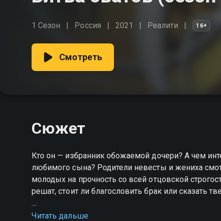
1 Сезон
Россия
2021
Реалити
16+
Смотреть
Сюжет
Кто он — избранник обожаемой дочери? А чем инт
любимого сына? Родители невесты и жениха смотря
молодых на прочность со всей отцовской строгос
решат, стоит ли благословить брак или сказать тв
Посмотреть онлайн 1 сезон сериала Битва свато
Читать дальше