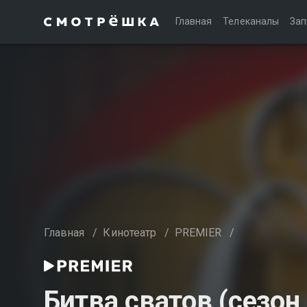
Главная
Телеканалы
Зап
Главная
/
Кинотеатр
/
PREMIER
/
Битва сватов (сезон 