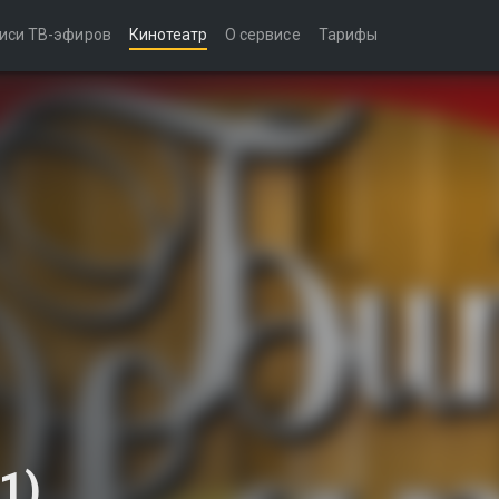
иси ТВ-эфиров
Кинотеатр
О сервисе
Тарифы
1)