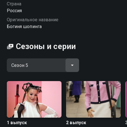
сыграет мнение модного эксперта Даниила Грачева.
Страна
«Богиня шопинга» — смотрите онлайн в хорошем
Россия
качестве.
Оригинальное название
Богиня шопинга
Посмотреть онлайн 5 сезон сериала Богиня шопинга
вы можете совершенно бесплатно в хорошем HD
качестве на Смотрёшке
Сезоны и серии
1 выпуск
2 выпуск