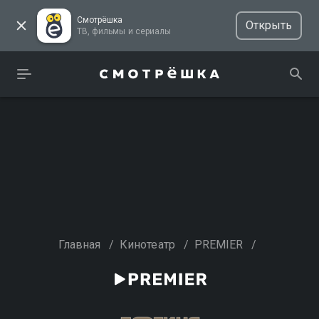
Смотрёшка
Открыть
ТВ, фильмы и сериалы
Главная
/
Кинотеатр
/
PREMIER
/