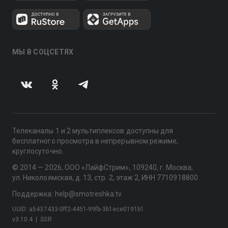
МЫ В СОЦСЕТЯХ
Телеканалы 1 и 2 мультиплексов доступны для
бесплатного просмотра в непрерывном режиме,
круглосуточно.
© 2014 — 2026, ООО «ЛайфСтрим», 109240, г. Москва,
ул. Николоямская, д. 13, стр. 2, этаж 2, ИНН 7710918800
Поддержка: help@smotreshka.tv
UUID: a5437433-0ff2-4451-99fb-3b1ece0191b1
v3.10.4
|
SSR