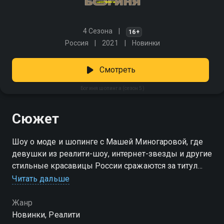
4 Сезона
16+
Россия
2021
Новинки
Смотреть
Богиня шопинга (сезон 5)
Сюжет
Шоу о моде и шопинге с Машей Миногаровой, где
девушки из реалити-шоу, интернет-звезды и другие
стильные красавицы России сражаются за титул
«Богиня шопинга». За три часа и 15 тысяч рублей
Читать дальше
участницы должны собрать идеальный образ для
важного события. Они будут оценивать наряды друг
Жанр
друга, но ключевую роль в решении победителя
Новинки, Реалити