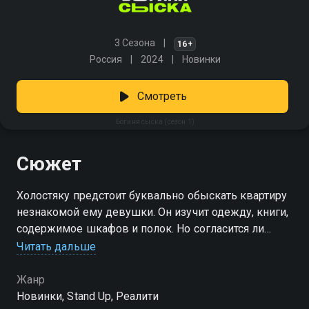
3 Сезона
16+
Россия
2024
Новинки
Смотреть
Богиня сыска (сезон 1)
Сюжет
Холостяку предстоит буквально обыскать квартиру
незнакомой ему девушки. Он изучит одежду, книги,
содержимое шкафов и полок. Но согласится ли
девушка на свидание после ответного обыска у
Читать дальше
парня дома? Комментировать происходящее будут
блогеры Илья Куруч, Вика Чума и фэшн-эксперт
Жанр
Даниил Грачев.
Новинки, Stand Up, Реалити