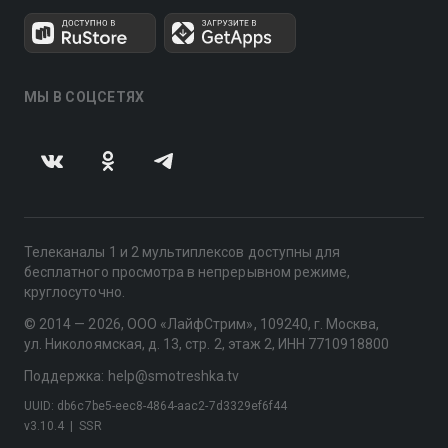
МЫ В СОЦСЕТЯХ
Телеканалы 1 и 2 мультиплексов доступны для
бесплатного просмотра в непрерывном режиме,
круглосуточно.
© 2014 — 2026, ООО «ЛайфСтрим», 109240, г. Москва,
ул. Николоямская, д. 13, стр. 2, этаж 2, ИНН 7710918800
Поддержка: help@smotreshka.tv
UUID: db6c7be5-eec8-4864-aac2-7d3329ef6f44
v3.10.4
|
SSR