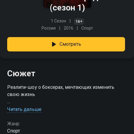
(сезон 1)
1 Сезон
16+
Россия
2016
Спорт
Смотреть
Сюжет
Реалити-шоу о боксерах, мечтающих изменить
свою жизнь
Посмотреть онлайн 1 сезон сериала Бой в большом
Читать дальше
городе. Live вы можете совершенно бесплатно в
хорошем HD качестве на Смотрёшке
Жанр
Спорт