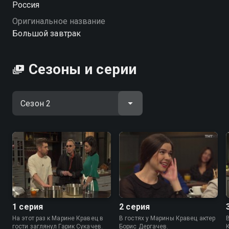
Россия
завтрак вы можете совершенно бесплатно в
Оригинальное название
хорошем HD качестве на Смотрёшке
Большой завтрак
Сезоны и серии
1 серия
2 серия
На этот раз к Марине Кравец в
В гостях у Марины Кравец актер
гости заглянул Гарик Сукачев.
Борис Дергачев.