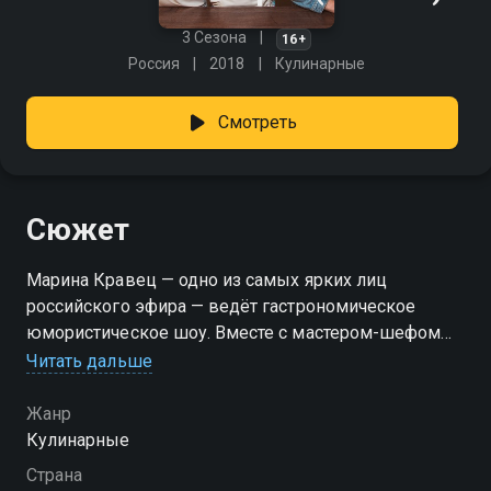
3 Сезона
16+
Россия
2018
Кулинарные
Смотреть
Сюжет
Марина Кравец — одно из самых ярких лиц
российского эфира — ведёт гастрономическое
юмористическое шоу. Вместе с мастером-шефом
Артемом Лосевым она создаёт утончённые
Читать дальше
лакомства и берёт интервью у звёзд, чтобы узнать о
самых свежих событиях их жизни. «Большой
Жанр
завтрак» — смотрите онлайн в хорошем качестве.
Кулинарные
Страна
Посмотреть онлайн 2 сезон сериала Большой