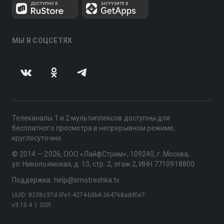
МЫ В СОЦСЕТЯХ
Телеканалы 1 и 2 мультиплексов доступны для
бесплатного просмотра в непрерывном режиме,
круглосуточно.
© 2014 — 2026, ООО «ЛайфСтрим», 109240, г. Москва,
ул. Николоямская, д. 13, стр. 2, этаж 2, ИНН 7710918800
Поддержка: help@smotreshka.tv
UUID: 8238c37d-3fe1-4274-b3b4-364768add0e7
v3.10.4
|
SSR