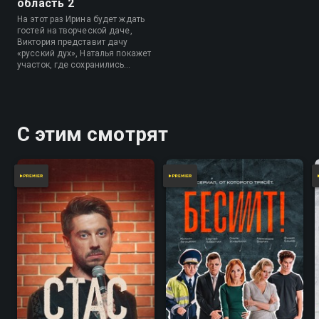
область 2
На этот раз Ирина будет ждать
гостей на творческой даче,
Виктория представит дачу
«русский дух», Наталья покажет
участок, где сохранились
традиции, а Александр и Ирина
пригласят гостей на фазенду
креативщиков.
С этим смотрят