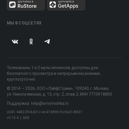
МЫ В СОЦСЕТЯХ
Телеканалы 1 и 2 мультиплексов доступны для
бесплатного просмотра в непрерывном режиме,
круглосуточно.
© 2014 — 2026, ООО «ЛайфСтрим», 109240, г. Москва,
ул. Николоямская, д. 13, стр. 2, этаж 2, ИНН 7710918800
Поддержка: help@smotreshka.tv
UUID: 44822f34-d21c-4c47-8890-fcc5a314fd27
v3.10.4
|
SSR