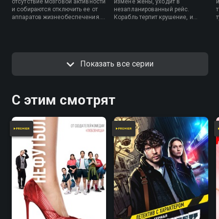
отсутствие мозговой активности
измене жены, уходит в
и собираются отключить ее от
незапланированный рейс.
аппаратов жизнеобеспечения. И
Корабль терпит крушение, и
тогда отец девушки решается на
Виктора признают погибшим. И
отчаянный шаг…
только маленький сын Ларисы и
Виктора верит в то, что папа
вернется…
Показать все серии
С этим смотрят