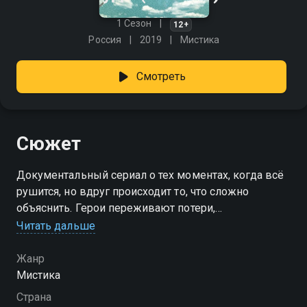
1 Сезон
12+
Россия
2019
Мистика
Смотреть
Сюжет
Документальный сериал о тех моментах, когда всё
рушится, но вдруг происходит то, что сложно
объяснить. Герои переживают потери,
разочарования, отчаяние, пока неожиданные
Читать дальше
события не переворачивают их жизнь. Никто не
знает, почему всё случается именно так. Но иногда
Жанр
именно странные совпадения возвращают людям
Мистика
надежду. Авторы не ищут объяснений, они просто
Страна
собирают настоящие истории — те, в которых судьба