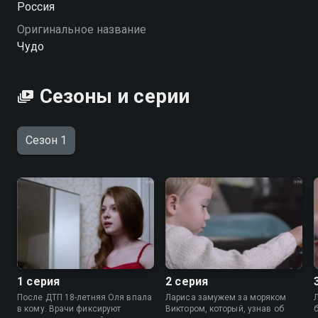
Россия
вдруг делает поворот. «Чудо» — смотрите онлайн в
Оригинальное название
хорошем качестве.
Чудо
Посмотреть онлайн 1 сезон сериала Чудо вы
можете совершенно бесплатно в хорошем HD
Сезоны и серии
качестве на Смотрёшке
Сезон 1
1 серия
2 серия
После ДТП 18-летняя Оля впала
Лариса замужем за моряком
в кому. Врачи фиксируют
Виктором, который, узнав об