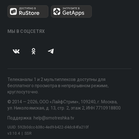
МЫ В СОЦСЕТЯХ
Телеканалы 1 и 2 мультиплексов доступны для
бесплатного просмотра в непрерывном режиме,
круглосуточно.
© 2014 — 2026, ООО «ЛайфСтрим», 109240, г. Москва,
ул. Николоямская, д. 13, стр. 2, этаж 2, ИНН 7710918800
Поддержка: help@smotreshka.tv
UUID: 592b0dcc-b38c-4ed9-b422-d4dc84fa210f
v3.10.4
|
SSR