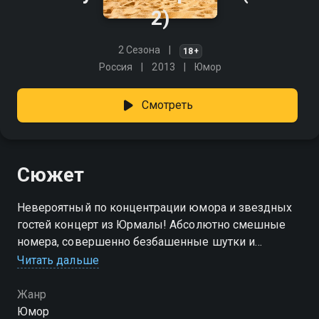
2)
2 Сезона
18+
Россия
2013
Юмор
Смотреть
Сюжет
Невероятный по концентрации юмора и звездных
гостей концерт из Юрмалы! Абсолютно смешные
номера, совершенно безбашенные шутки и
любимые резиденты Comedy Club: Павел Воля,
Читать дальше
Гарик Харламов, Семен Слепаков, музыкальный
ансамбль USB и другие участники шоу.
Жанр
Юмор