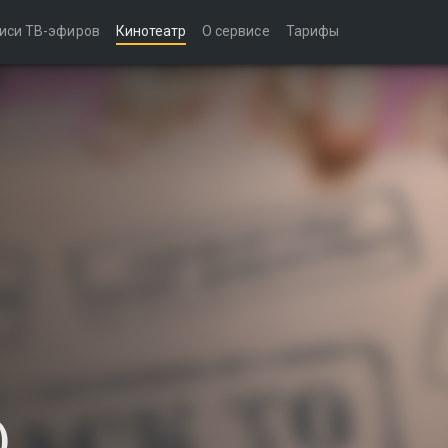
иси ТВ-эфиров
Кинотеатр
О сервисе
Тарифы
)