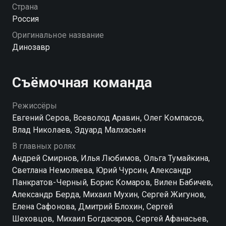
дочери грозит беда, Бабушкин сбегает из тюрьмы —
Страна
не чтобы скрыться, а чтобы помочь. Опыт ушлого
Россия
вора против современных аферистов, внуки, погони
Оригинальное название
и родственные связи, о которых никто и не
Динозавр
догадывался — всё это сплетается в один большой
семейно-криминальный замес. «Динозавр» —
смотрите онлайн в хорошем качестве.
Съёмочная команда
Посмотреть онлайн 1 сезон сериала Динозавр вы
Режиссёры
можете совершенно бесплатно в хорошем HD
Евгений Серов, Всеволод Аравин, Олег Компасов,
качестве на Смотрёшке
Влад Николаев, Эдуард Малхасьян
В главных ролях
Андрей Смирнов, Илья Любимов, Ольга Тумайкина,
Светлана Немоляева, Юрий Чурсин, Александр
Панкратов-Черный, Борис Комаров, Вилен Бабичев,
Александр Берда, Михаил Мухин, Сергей Жигунов,
Елена Сафонова, Дмитрий Блохин, Сергей
Шеховцов, Михаил Богдасаров, Сергей Афанасьев,