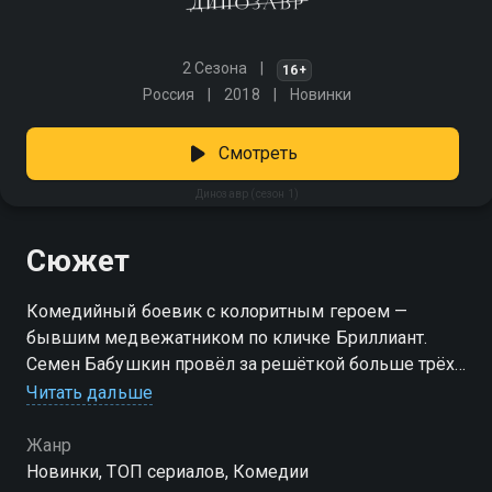
2 Сезона
16+
Россия
2018
Новинки
Смотреть
Динозавр (сезон 1)
Сюжет
Комедийный боевик с колоритным героем —
бывшим медвежатником по кличке Бриллиант.
Семен Бабушкин провёл за решёткой больше трёх
десятков лет и был уверен, что от прошлого ничего
Читать дальше
не осталось. Но неожиданно выясняется: у него есть
взрослый сын, и тот работает в Следственном
Жанр
комитете. Когда Христофорова подставляют, а его
Новинки, ТОП сериалов, Комедии