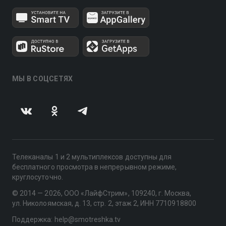
МЫ В СОЦСЕТЯХ
Телеканалы 1 и 2 мультиплексов доступны для
бесплатного просмотра в непрерывном режиме,
круглосуточно.
© 2014 — 2026, ООО «ЛайфСтрим», 109240, г. Москва,
ул. Николоямская, д. 13, стр. 2, этаж 2, ИНН 7710918800
Поддержка: help@smotreshka.tv