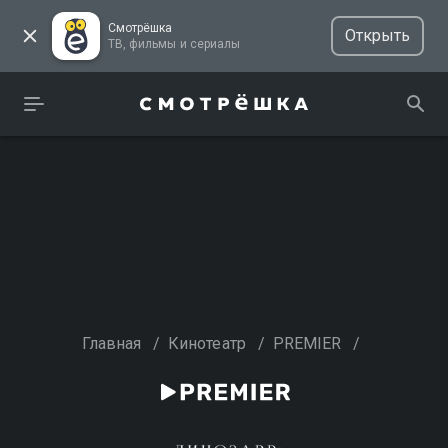
Смотрёшка
Открыть
ТВ, фильмы и сериалы
Главная
/
Кинотеатр
/
PREMIER
/