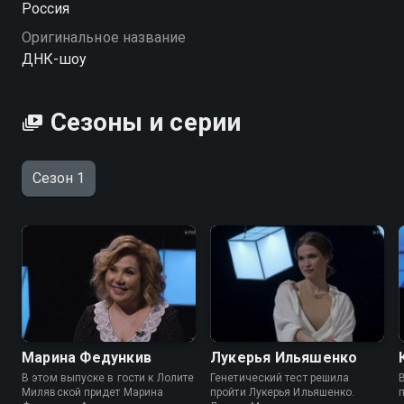
Россия
Посмотреть онлайн 1 сезон сериала ДНК-шоу вы
Оригинальное название
можете совершенно бесплатно в хорошем HD
ДНК-шоу
качестве на Смотрёшке
Сезоны и серии
Сезон 1
Марина Федункив
Лукерья Ильяшенко
В этом выпуске в гости к Лолите
Генетический тест решила
Милявской придет Марина
пройти Лукерья Ильяшенко.