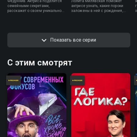
Федункив. Актриса поделится
Лолита Милявская поможет
семейными секретами,
актрисе узнать, какие пороки
расскажет о своем уникальном
заложены в ней с рождения,
качестве и о том, какая
подскажет, какой у Лукерьи
профессия ей близка, а также с
интеллектуальный потенциал,
помощью генетического теста
опасен ли для нее кофеин и
узнает, к каким болезням она
могла ли она стать великой
предрасположена.
балериной.
Показать все серии
С этим смотрят