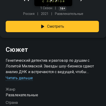
1 Сезон
16+
Россия
2021
Развлекательные
Смотреть
Сюжет
Генетический детектив и разговор по душам с
Лолитой Милявской. Звезды шоу-бизнеса сдают
анализ ДНК и встречаются с ведущей, чтобы
обсудить результаты теста. Их ждет не просто
Читать дальше
анализ личности, а ответы на вопросы, которые они
боялись услышать, и откровения, про которые они
Жанр
не готовы были говорить. То, что они сами никогда
Развлекательные
не расскажут, расскажут их гены.
Страна