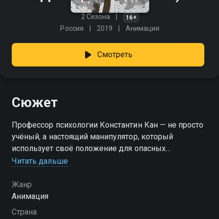
2 Сезона
16+
Россия
2019
Анимация
Смотреть
Сюжет
Профессор психологии Константин Кан — не просто
учёный, а настоящий манипулятор, который
использует своё положение для опасных
экспериментов с чужим сознанием. С помощью
Читать дальше
уникального устройства он проникает вглубь
человеческого разума, исследуя чужие страхи,
Жанр
фантазии и иллюзии. На первый взгляд — научная
Анимация
работа, на деле — охота за загадочным артефактом,
Страна
скрытым в подсознании каждого пациента. Его