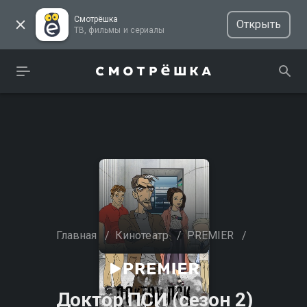
Смотрёшка
Открыть
ТВ, фильмы и сериалы
Главная
/
Кинотеатр
/
PREMIER
/
Доктор ПСИ (сезон 2)