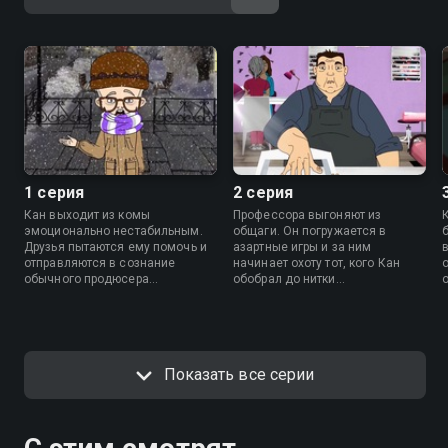
1 серия
2 серия
Кан выходит из комы
Профессора выгоняют из
эмоционально нестабильным.
общаги. Он погружается в
Друзья пытаются ему помочь и
азартные игры и за ним
отправляются в сознание
начинает охоту тот, кого Кан
обычного продюсера
обобрал до нитки…
российских сериалов.
«
Показать все серии