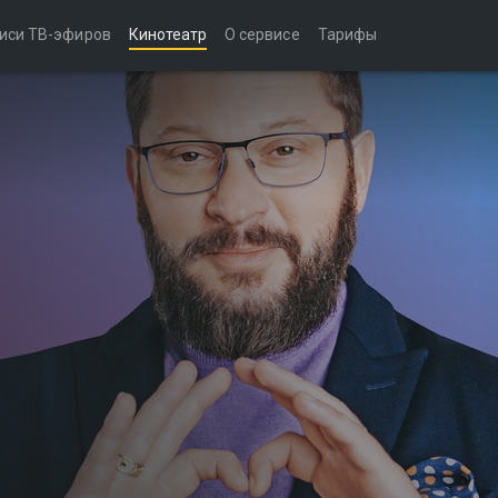
иси ТВ-эфиров
Кинотеатр
О сервисе
Тарифы