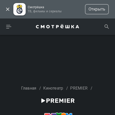
Смотрёшка
Открыть
ТВ, фильмы и сериалы
Главная
/
Кинотеатр
/
PREMIER
/