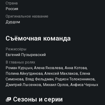
прогрессивности и хипстерских ценностей; актриса в
Страна
возрасте, живущая с юным избранником; экс-
Россия
содержанка, оставшаяся ни с чем; и эксцентричный
Оригинальное название
дедушка с причудами. Соседям предстоит
Дурдом
уживаться, искать компромиссы и учиться
принимать друг друга — несмотря на все различия.
«Дурдом» — смотрите онлайн в хорошем качестве.
Съёмочная команда
Режиссёры
Евгений Пузыревский
В главных ролях
Роман Курцын, Алена Яковлева, Анна Котова,
Полина Айнутдинова, Алексей Маклаков, Елена
Симонова, Влад Фельдман, Родион Толоконников,
Дмитрий Лысенков, Михаил Орлов, Анфиса Черных
Сезоны и серии