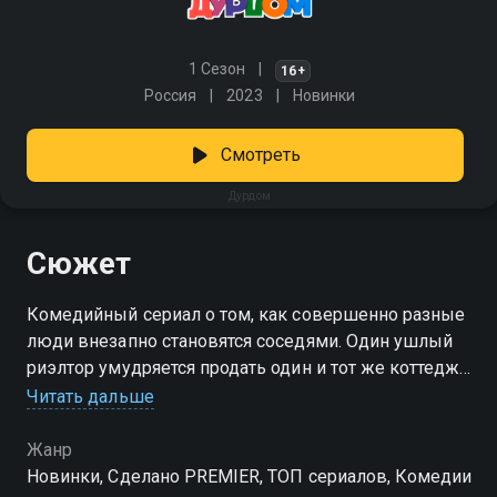
1 Сезон
16+
Россия
2023
Новинки
Смотреть
Дурдом
Сюжет
Комедийный сериал о том, как совершенно разные
люди внезапно становятся соседями. Один ушлый
риэлтор умудряется продать один и тот же коттедж
сразу нескольким семьям. В итоге под одной
Читать дальше
крышей оказываются: семья отставного военного,
привыкшая к дисциплине и порядку; супружеская
Жанр
пара на грани развода, где царит дух
Новинки, Сделано PREMIER, ТОП сериалов, Комедии