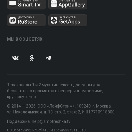
МЫ В СОЦСЕТЯХ
Телеканалы 1 и 2 мультиплексов доступны для
бесплатного просмотра в непрерывном режиме,
круглосуточно.
© 2014 — 2026, ООО «ЛайфСтрим», 109240, г. Москва,
ул. Николоямская, д. 13, стр. 2, этаж 2, ИНН 7710918800
Поддержка: help@smotreshka.tv
UUID: bac2a921-75df-4156-a16c-a53373a130a0