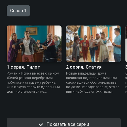
Сезон 1
1 серия. Пилот
2 серия. Статуя
Роман и Ирина вместе с сыном
Новые владельцы дома
Женей решают перебраться
начинают подстраиваться под
поближе к старшему ребенку.
сложившиеся обстоятельства,
Они покупают почти идеальный
но даже не подозревают, что за
дом, но становятся не
ними наблюдают. Жильцам
единственными его
нужно навести порядок на
владельцами. Оказывается,
общей территории. Гриша
коттедж был продан сразу
предлагает избавиться от
нескольким людям. Теперь
лишнего. Эту идею все
совершенно разным семьям
поддерживают, но никто не
предстоит решить, как поступить
намерен расставаться со
со своей покупкой.
своими вещами.
Показать все серии