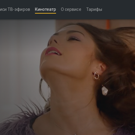
иси ТВ-эфиров
Кинотеатр
О сервисе
Тарифы