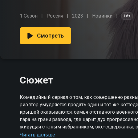
1 Сезон
Россия
2023
Новинки
16+
Смотреть
Сюжет
Комедийный сериал о том, как совершенно разны
риэлтор умудряется продать один и тот же коттед
крышей оказываются: семья отставного военного
пара на грани развода, где царит дух прогрессивно
живущая с юным избранником; экс-содержанка, о
причудами. Соседям предстоит уживаться, искать
Читать дальше