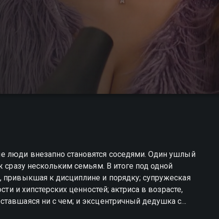
е люди внезапно становятся соседями. Один ушлый
ж сразу нескольким семьям. В итоге под одной
, привыкшая к дисциплине и порядку; супружеская
сти и хипстерских ценностей; актриса в возрасте,
ставшаяся ни с чем; и эксцентричный дедушка с
 компромиссы и учиться принимать друг друга —