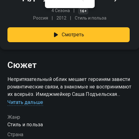
4 Сезона
16+
Россия
2012
Стиль и польза
Смотреть
Сюжет
Непритязательный облик мешает героиням завести
романтические связи, а знакомые не воспринимают
их всерьёз. Имиджмейкер Саша Подъельская
окунёт каждую в мир утончённого стиля, заменит
Читать дальше
мешковатую одежду на элегантные наряды,
подчёркивающие достоинства фигуры. А команда
Жанр
визажисток не просто покажет, как ухаживать за
Стиль и польза
прядями и выбирать оттенки теней и помады, но и
Страна
раскроет секреты свежего румянца и сияющей