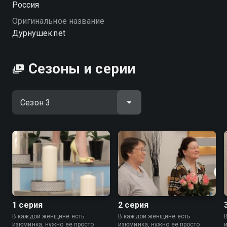
Россия
кожи. После полного перевоплощения участницы
Оригинальное название
взглянут на себя иначе, а окружающие – с
Дурнушек.net
восхищением. «Дурнушек.net» — смотрите онлайн в
хорошем качестве.
Сезоны и серии
Посмотреть онлайн 3 сезон сериала Дурнушек.net
вы можете совершенно бесплатно в хорошем HD
качестве на Смотрёшке
1 серия
2 серия
В каждой женщине есть
В каждой женщине есть
изюминка, нужно ее просто
изюминка, нужно ее просто